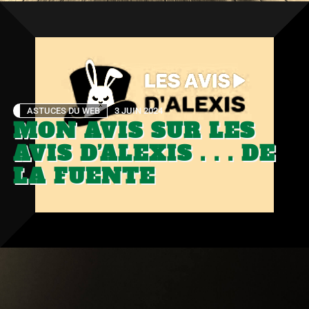
ASTUCES DU WEB
3 JUIN 2024
MON AVIS SUR LES
AVIS D’ALEXIS . . . DE
LA FUENTE